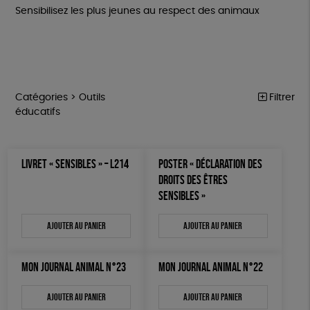
Sensibilisez les plus jeunes au respect des animaux
Catégories >
Outils
Filtrer
éducatifs
MARCHE POUR LA FERMETURE DES ABATTOIRS
Trier par
LIVRET « SENSIBLES » – L214
POSTER « DÉCLARATION DES
Par défaut
OUTILS MILITANTS
Prix
DROITS DES ÊTRES
Popularité
Tous
SENSIBLES »
TRACTS
Mots clés
Nouveauté
0 € - 50 €
POSTERS
Prix : du - cher au + cher
Ajouter au panier
Ajouter au panier
Oeko-Tex
OEKO-Tex, PETA approuved vegan
50 € - 100 €
L214 MAG
Prix : du + cher au - cher
100 € - 150 €
Disponibilité
CARTES
150 € - 200 €
MON JOURNAL ANIMAL N°23
MON JOURNAL ANIMAL N°22
Plus de 200€
BROCHURES
Ajouter au panier
Ajouter au panier