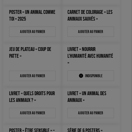
OUTILS ÉDUCATIFS
POSTER « UN ANIMAL COMME
CARNET DE COLORIAGE « LES
MON JOURNAL ANIMAL
TOI » 2025
ANIMAUX SAUVÉS »
AUTRES OUTILS ÉDUCATIFS
LIVRETS ÉDUCATIFS
Ajouter au panier
Ajouter au panier
POSTERS ÉDUCATIFS
JEU DE PLATEAU « COUP DE
LIVRET « NOURRIR
LIBRAIRIE
PATTE »
L’HUMANITÉ AVEC HUMANITÉ
»
CUISINE / NUTRITION
BD / ILLUSTRÉS
Ajouter au panier
Indisponible
ESSAIS
LIVRET « QUELS DROITS POUR
LIVRET « UN ANIMAL DES
ACCESSOIRES
LES ANIMAUX ? »
ANIMAUX »
BADGES
Ajouter au panier
Ajouter au panier
TOUT
POSTER « ÊTRE SENSIBLE » –
SÉRIE DE 6 POSTERS «