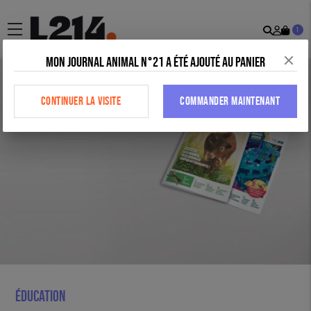
Recher
Mon
menu
1
comp
Mon journal animal n°21 a été ajouté au panier
CONTINUER LA VISITE
COMMANDER MAINTENANT
Éducation