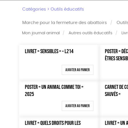
Catégories >
Outils éducatifs
Marche pour la fermeture des abattoirs
Outil
Mon journal animal
Autres outils éducatifs
Liv
LIVRET « SENSIBLES » – L214
POSTER « DÉC
Trier par
Prix
ÊTRES SENSIB
Par défaut
Tous
Popularité
0 € - 5
Ajouter au panier
Nouveauté
50 € - 
Prix : du - cher au + cher
100 € - 
POSTER « UN ANIMAL COMME TOI »
CARNET DE C
Prix : du + cher au - cher
150 € -
2025
SAUVÉS »
Disponibilité
Plus de
Ajouter au panier
LIVRET « QUELS DROITS POUR LES
LIVRET « UN 