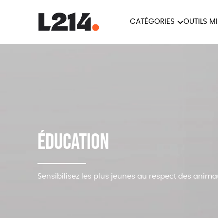
CATÉGORIES
OUTILS M
BROCHUR
MARCHE POUR LA
OUTILS M
CARTES
FERMETURE DES ABATTOIRS
L214 MAG
POSTERS
TRACTS
Éducation
Sensibilisez les plus jeunes au respect des anim