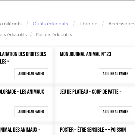
s militants
Outils éducatifs
Librairie
Accessoire
rets éducatifs
Posters éducatifs
LARATION DES DROITS DES
MON JOURNAL ANIMAL N°23
Mots clés
LES »
Oeko-Tex
0 €
Ajouter au panier
Ajouter au panier
OEKO-Tex, PETA approuved 
100 €
150 €
OLORIAGE « LES ANIMAUX
JEU DE PLATEAU « COUP DE PATTE »
 200 €
 200€
Ajouter au panier
Ajouter au panier
ANIMAL DES ANIMAUX »
POSTER « ÊTRE SENSIBLE » – POISSON