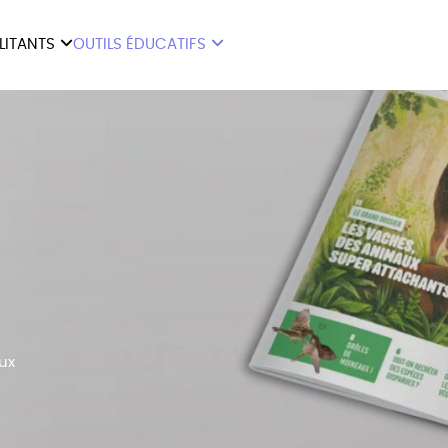
ILITANTS
OUTILS ÉDUCATIFS
ES
LIVRETS ÉDUCATIFS
ILITANTS
OUTILS ÉDUCATIFS
LIBR
POSTERS ÉDUCATIFS
MON JOURNAL ANIMAL
AUTRES OUTILS
ÉDUCATIFS
aux