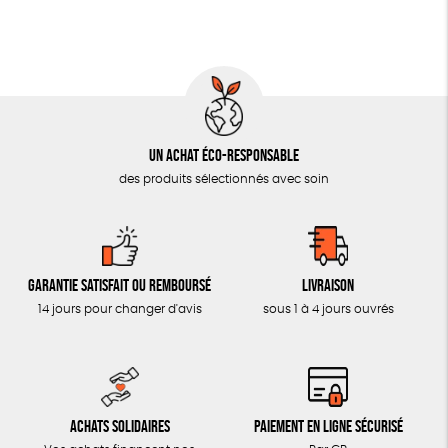
OUTILS ÉDUCATIFS
MON JOURNAL ANIMAL
AUTRES OUTILS ÉDUCATIFS
LIVRETS ÉDUCATIFS
Un achat éco-responsable
POSTERS ÉDUCATIFS
des produits sélectionnés avec soin
LIBRAIRIE
CUISINE / NUTRITION
BD / ILLUSTRÉS
Garantie satisfait ou remboursé
Livraison
14 jours pour changer d'avis
sous 1 à 4 jours ouvrés
ESSAIS
ACCESSOIRES
BADGES
Achats solidaires
Paiement en ligne sécurisé
TOUT