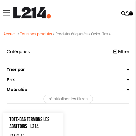
Rech
Mo
menu
co
Accueil
>
Tous nos produits
>
Produits étiquetés « Oeko-Tex »
Catégories
Filtrer
MARCHE POUR LA FERMETURE DES ABATTOIRS
Trier par
Par défaut
OUTILS MILITANTS
Prix
Popularité
Tous
TRACTS
Mots clés
Nouveauté
0 € - 50 €
POSTERS
réinitialiser les filtres
Prix : du - cher au + cher
Oeko-Tex
OEKO-Tex, PETA approuved vegan
50 € - 100 €
L214 MAG
Prix : du + cher au - cher
100 € - 150 €
Disponibilité
CARTES
TOTE-BAG FERMONS LES
150 € - 200 €
ABATTOIRS – L214
Plus de 200€
BROCHURES
12,00
€