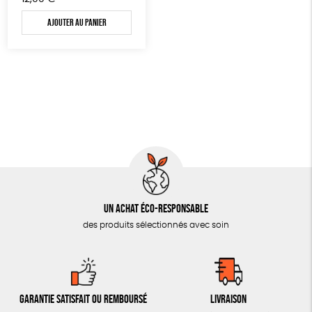
OUTILS ÉDUCATIFS
Ajouter au panier
MON JOURNAL ANIMAL
AUTRES OUTILS ÉDUCATIFS
LIVRETS ÉDUCATIFS
POSTERS ÉDUCATIFS
LIBRAIRIE
CUISINE / NUTRITION
BD / ILLUSTRÉS
ESSAIS
Un achat éco-responsable
des produits sélectionnés avec soin
ACCESSOIRES
BADGES
TOUT
Garantie satisfait ou remboursé
Livraison