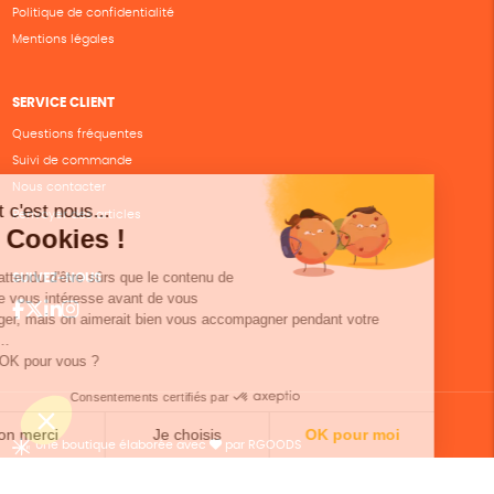
Politique de confidentialité
Mentions légales
SERVICE CLIENT
Questions fréquentes
Suivi de commande
Nous contacter
Renvoyer des articles
SUIVEZ-NOUS
Une boutique élaborée avec
par RGOODS
Hébergement vert certifié ISO14001 propulsé avec
par Infomaniak