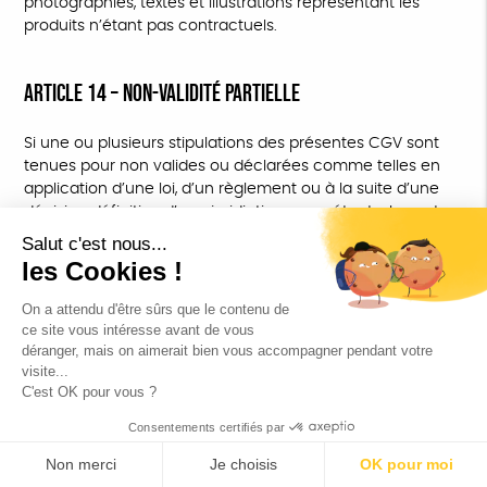
photographies, textes et illustrations représentant les
produits n’étant pas contractuels.
ARTICLE 14 – NON-VALIDITÉ PARTIELLE
Si une ou plusieurs stipulations des présentes CGV sont
tenues pour non valides ou déclarées comme telles en
application d’une loi, d’un règlement ou à la suite d’une
décision définitive d’une juridiction compétente, les autres
stipulations garderont toute leur force et leur portée.
ARTICLE 15 – RÈGLEMENT DES LITIGES, LOI APPLICABLE ET
JURIDICTION COMPÉTENTE
En cas de litige ou de réclamation relative à une
Commande, l’Acheteur doit soumettre ses griefs par
l’envoi d’un courrier à RGOODS – Service Client – 10
Avenue Georges Auric 72021 Le Mans Cedex 2 ou par
courrier électronique à
infoboutique@l214.com
.