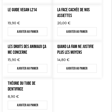
MON JOURNAL ANIMAL
LE GUIDE VEGAN L214
LA FACE CACHÉE DE NOS
AUTRES OUTILS ÉDUCATIFS
ASSIETTES
LIVRETS ÉDUCATIFS
19,90
€
20,00
€
POSTERS ÉDUCATIFS
Ajouter au panier
Ajouter au panier
LIBRAIRIE
LES DROITS DES ANIMAUX ÇA
QUAND LA FAIM NE JUSTIFIE
CUISINE / NUTRITION
ME CONCERNE
PLUS LES MOYENS
BD / ILLUSTRÉS
15,90
€
14,80
€
ESSAIS
Ajouter au panier
Ajouter au panier
ACCESSOIRES
THÉORIE DU TUBE DE
BADGES
DENTIFRICE
TOUT
8,90
€
Ajouter au panier