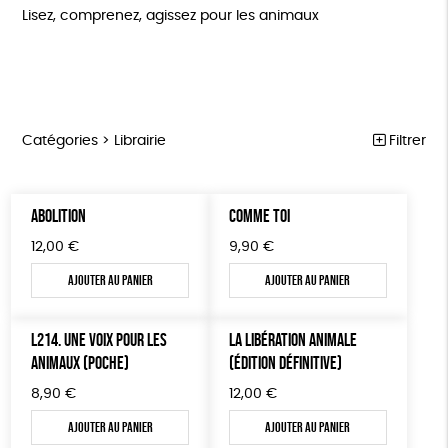
Lisez, comprenez, agissez pour les animaux
Catégories >
Librairie
Filtrer
MARCHE POUR LA FERMETURE DES ABATTOIRS
Trier par
ABOLITION
COMME TOI
Par défaut
OUTILS MILITANTS
Prix
12,00
€
9,90
€
Popularité
Tous
TRACTS
Mots clés
Nouveauté
Ajouter au panier
Ajouter au panier
0 € - 50 €
POSTERS
Prix : du - cher au + cher
Oeko-Tex
OEKO-Tex, PETA approuved vegan
50 € - 100 €
L214 MAG
Prix : du + cher au - cher
100 € - 150 €
L214. UNE VOIX POUR LES
LA LIBÉRATION ANIMALE
Disponibilité
CARTES
ANIMAUX (POCHE)
(ÉDITION DÉFINITIVE)
150 € - 200 €
Plus de 200€
BROCHURES
8,90
€
12,00
€
Ajouter au panier
Ajouter au panier
OUTILS ÉDUCATIFS