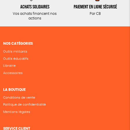
Achats solidaires
Paiement en ligne sécurisé
Vos achats financent nos
Par CB
actions
NOS CATÉGORIES
Outils militants
Outils éducatifs
Librairie
Accessoires
LA BOUTIQUE
Conditions de vente
Politique de confidentialité
Mentions légales
SERVICE CLIENT