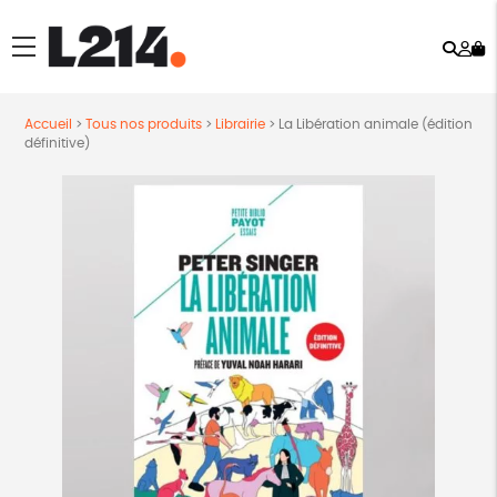
Rech
Mo
menu
co
Accueil
>
Tous nos produits
>
Librairie
>
La Libération animale (édition
définitive)