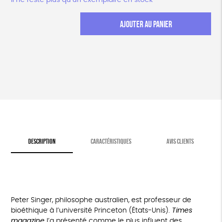
Il ne reste plus qu’un exemplaire en stock
quantité
AJOUTER AU PANIER
de
La
Libération
animale
(édition
définitive)
DESCRIPTION
CARACTÉRISTIQUES
AVIS CLIENTS
Peter Singer, philosophe australien, est professeur de
bioéthique à l’université Princeton (États-Unis).
Times
magazine
l’a présenté comme le plus influent des