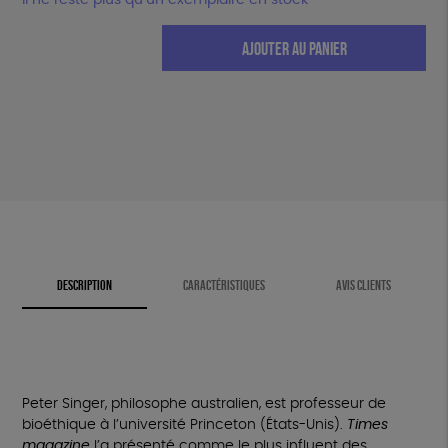
Il ne reste plus qu’un exemplaire en stock
quantité
AJOUTER AU PANIER
de
La
Libération
animale
(édition
définitive)
DESCRIPTION
CARACTÉRISTIQUES
AVIS CLIENTS
Peter Singer, philosophe australien, est professeur de
bioéthique à l’université Princeton (États-Unis).
Times
magazine
l’a présenté comme le plus influent des