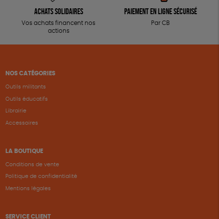
Achats solidaires
Paiement en ligne sécurisé
Vos achats financent nos
Par CB
actions
NOS CATÉGORIES
Outils militants
Outils éducatifs
Librairie
Accessoires
LA BOUTIQUE
Conditions de vente
Politique de confidentialité
Mentions légales
SERVICE CLIENT