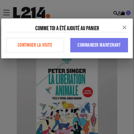
Recher
Mon
menu
1
comp
Comme toi a été ajouté au panier
Accueil
>
Tous nos produits
>
Librairie
>
La Libération animale (édition
définitive)
CONTINUER LA VISITE
COMMANDER MAINTENANT