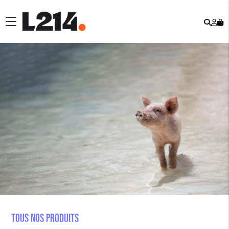
Rech
Mo
menu
co
Tous nos produits