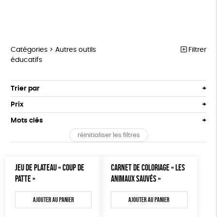
Catégories >
Autres outils
Filtrer
éducatifs
MARCHE POUR LA FERMETURE DES ABATTOIRS
Trier par
Par défaut
OUTILS MILITANTS
Prix
Popularité
Tous
TRACTS
Mots clés
Nouveauté
0 € - 50 €
POSTERS
réinitialiser les filtres
Prix : du - cher au + cher
Oeko-Tex
OEKO-Tex, PETA approuved vegan
50 € - 100 €
L214 MAG
Prix : du + cher au - cher
100 € - 150 €
Disponibilité
CARTES
JEU DE PLATEAU « COUP DE
CARNET DE COLORIAGE « LES
150 € - 200 €
PATTE »
ANIMAUX SAUVÉS »
Plus de 200€
BROCHURES
Ajouter au panier
Ajouter au panier
OUTILS ÉDUCATIFS