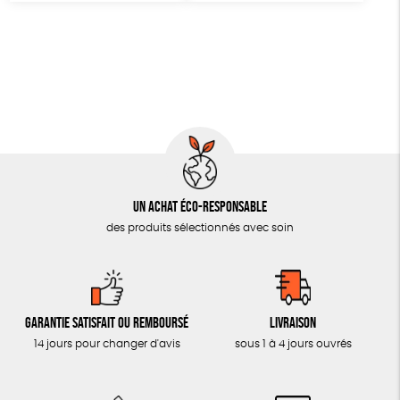
MON JOURNAL ANIMAL
AUTRES OUTILS ÉDUCATIFS
LIVRETS ÉDUCATIFS
POSTERS ÉDUCATIFS
LIBRAIRIE
CUISINE / NUTRITION
BD / ILLUSTRÉS
Un achat éco-responsable
ESSAIS
des produits sélectionnés avec soin
ACCESSOIRES
BADGES
Garantie satisfait ou remboursé
Livraison
TOUT
14 jours pour changer d'avis
sous 1 à 4 jours ouvrés