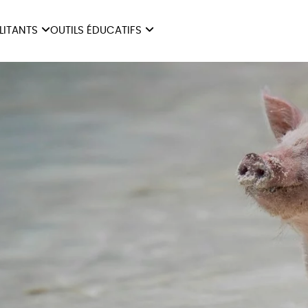
ILITANTS
OUTILS ÉDUCATIFS
ES
LIVRETS ÉDUCATIFS
ILITANTS
OUTILS ÉDUCATIFS
LIBR
POSTERS ÉDUCATIFS
MON JOURNAL ANIMAL
AUTRES OUTILS
ÉDUCATIFS