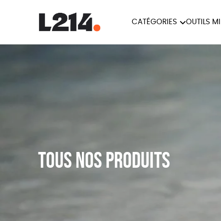
CATÉGORIES
OUTILS M
BROCHUR
MARCHE POUR LA
OUTILS M
CARTES
FERMETURE DES ABATTOIRS
L214 MAG
POSTERS
TRACTS
Tous nos produits