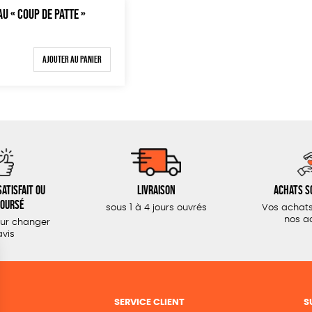
AU « COUP DE PATTE »
Ajouter au panier
atisfait ou
Livraison
Achats s
oursé
sous 1 à 4 jours ouvrés
Vos achats
nos a
our changer
avis
SERVICE CLIENT
S