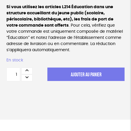
Si vous utilisez les articles L214 Éducation dans une
structure accueillant du jeune public (scolaire,
périscolaire, bibliothèque, etc), les frais de port de
votre commande sont offerts
. Pour cela, vérifiez que
votre commande est uniquement composée de matériel
“Éducation” et notez l’adresse de l’établissement comme
adresse de livraison ou en commentaire. La réduction
s’appliquera automatiquement.
En stock
quantité
AJOUTER AU PANIER
de
Poster
«
Déclaration
des
droits
des
êtres
sensibles
»