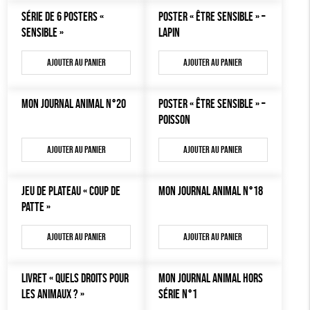
MON JOURNAL ANIMAL
SÉRIE DE 6 POSTERS «
POSTER « ÊTRE SENSIBLE » –
AUTRES OUTILS ÉDUCATIFS
SENSIBLE »
LAPIN
LIVRETS ÉDUCATIFS
Ajouter au panier
Ajouter au panier
POSTERS ÉDUCATIFS
LIBRAIRIE
MON JOURNAL ANIMAL N°20
POSTER « ÊTRE SENSIBLE » –
POISSON
CUISINE / NUTRITION
BD / ILLUSTRÉS
Ajouter au panier
Ajouter au panier
ESSAIS
JEU DE PLATEAU « COUP DE
MON JOURNAL ANIMAL N°18
ACCESSOIRES
PATTE »
BADGES
Ajouter au panier
Ajouter au panier
TOUT
LIVRET « QUELS DROITS POUR
MON JOURNAL ANIMAL HORS
LES ANIMAUX ? »
SÉRIE N°1