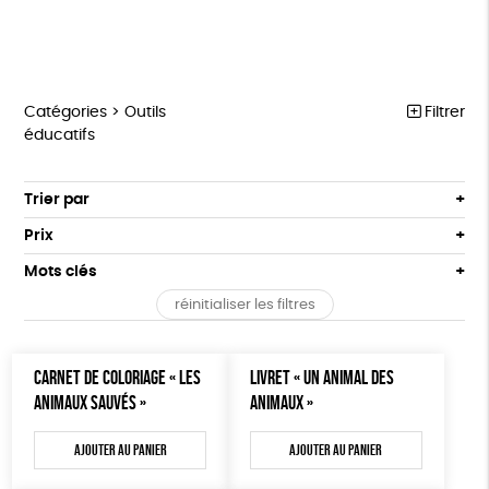
Catégories >
Outils
Filtrer
éducatifs
MARCHE POUR LA FERMETURE DES ABATTOIRS
Trier par
Par défaut
OUTILS MILITANTS
Prix
Popularité
Tous
TRACTS
Mots clés
Nouveauté
0 € - 50 €
POSTERS
réinitialiser les filtres
Prix : du - cher au + cher
Oeko-Tex
OEKO-Tex, PETA approuved vegan
50 € - 100 €
L214 MAG
Prix : du + cher au - cher
100 € - 150 €
Disponibilité
CARTES
CARNET DE COLORIAGE « LES
LIVRET « UN ANIMAL DES
150 € - 200 €
ANIMAUX SAUVÉS »
ANIMAUX »
Plus de 200€
BROCHURES
Ajouter au panier
Ajouter au panier
OUTILS ÉDUCATIFS