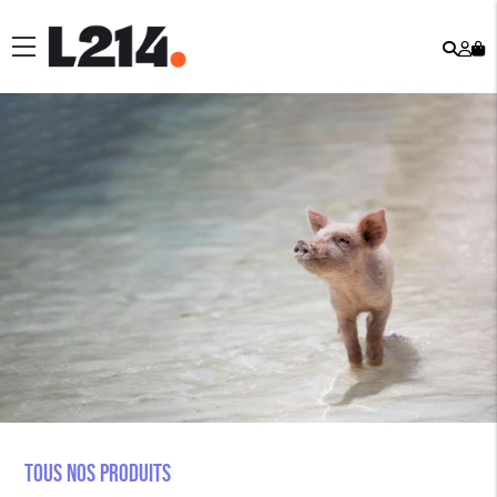
Rech
Mo
menu
co
Tous nos produits