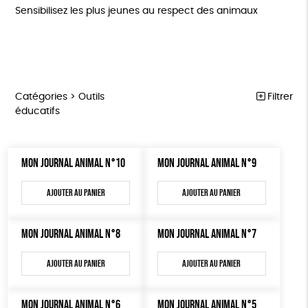
Sensibilisez les plus jeunes au respect des animaux
Catégories >
Outils
Filtrer
éducatifs
MARCHE POUR LA FERMETURE DES ABATTOIRS
Trier par
MON JOURNAL ANIMAL N°10
MON JOURNAL ANIMAL N°9
Par défaut
OUTILS MILITANTS
Prix
Popularité
Tous
Ajouter au panier
Ajouter au panier
TRACTS
Mots clés
Nouveauté
0 € - 50 €
POSTERS
Prix : du - cher au + cher
Oeko-Tex
OEKO-Tex, PETA approuved vegan
50 € - 100 €
MON JOURNAL ANIMAL N°8
MON JOURNAL ANIMAL N°7
L214 MAG
Prix : du + cher au - cher
100 € - 150 €
Disponibilité
CARTES
150 € - 200 €
Ajouter au panier
Ajouter au panier
Plus de 200€
BROCHURES
MON JOURNAL ANIMAL N°6
MON JOURNAL ANIMAL N°5