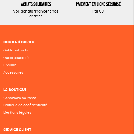
Achats solidaires
Paiement en ligne sécurisé
Vos achats financent nos
Par CB
actions
NOS CATÉGORIES
Outils militants
Outils éducatifs
Librairie
Accessoires
LA BOUTIQUE
Conditions de vente
Politique de confidentialité
Mentions légales
SERVICE CLIENT