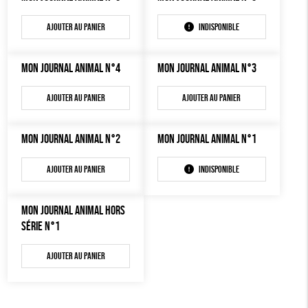
OUTILS ÉDUCATIFS
Ajouter au panier
Indisponible
MON JOURNAL ANIMAL
AUTRES OUTILS ÉDUCATIFS
MON JOURNAL ANIMAL N°4
MON JOURNAL ANIMAL N°3
LIVRETS ÉDUCATIFS
POSTERS ÉDUCATIFS
Ajouter au panier
Ajouter au panier
LIBRAIRIE
MON JOURNAL ANIMAL N°2
MON JOURNAL ANIMAL N°1
CUISINE / NUTRITION
Ajouter au panier
Indisponible
BD / ILLUSTRÉS
ESSAIS
MON JOURNAL ANIMAL HORS
ACCESSOIRES
SÉRIE N°1
BADGES
Ajouter au panier
TOUT