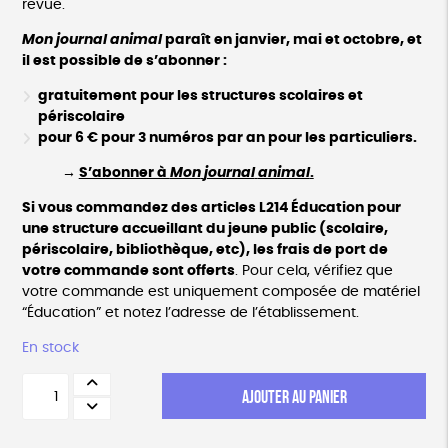
revue.
Mon
journal
animal
paraît en janvier, mai et octobre, et
il est possible de s’abonner :
gratuitement pour les structures scolaires et
périscolaire
pour 6 € pour 3 numéros par an
p
our les
particuliers.
→
S’abonner à
Mon
journal
animal
.
Si vous commandez des articles L214 Éducation pour
une structure accueillant du jeune public (scolaire,
périscolaire, bibliothèque, etc), les frais de port de
votre commande sont offerts
. Pour cela, vérifiez que
votre commande est uniquement composée de matériel
“Éducation” et notez l’adresse de l’établissement.
En stock
quantité
AJOUTER AU PANIER
de
Mon
journal