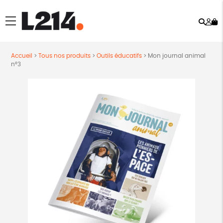
Rech
Mo
menu
co
Accueil
>
Tous nos produits
>
Outils éducatifs
>
Mon journal animal
n°3