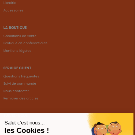
Librairie
Accessoires
LA BOUTIQUE
Conditions de vente
Politique de confidentialité
Mentions légales
SERVICE CLIENT
Questions fréquentes
Suivi de commande
Nous contacter
Renvoyer des articles
SUIVEZ-NOUS