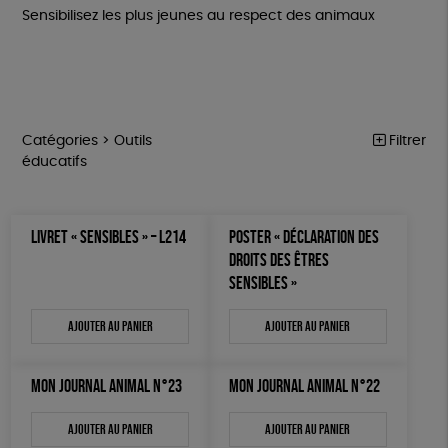
Sensibilisez les plus jeunes au respect des animaux
Catégories >
Outils
Filtrer
éducatifs
MARCHE POUR LA FERMETURE DES ABATTOIRS
Trier par
LIVRET « SENSIBLES » – L214
POSTER « DÉCLARATION DES
Par défaut
OUTILS MILITANTS
Prix
DROITS DES ÊTRES
Popularité
Tous
SENSIBLES »
TRACTS
Mots clés
Nouveauté
0 € - 50 €
POSTERS
Prix : du - cher au + cher
Ajouter au panier
Ajouter au panier
Oeko-Tex
OEKO-Tex, PETA approuved vegan
50 € - 100 €
L214 MAG
Prix : du + cher au - cher
100 € - 150 €
Disponibilité
CARTES
150 € - 200 €
MON JOURNAL ANIMAL N°23
MON JOURNAL ANIMAL N°22
Plus de 200€
BROCHURES
Ajouter au panier
Ajouter au panier