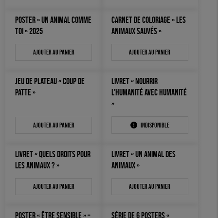
OUTILS ÉDUCATIFS
POSTER « UN ANIMAL COMME
CARNET DE COLORIAGE « LES
MON JOURNAL ANIMAL
TOI » 2025
ANIMAUX SAUVÉS »
AUTRES OUTILS ÉDUCATIFS
LIVRETS ÉDUCATIFS
Ajouter au panier
Ajouter au panier
POSTERS ÉDUCATIFS
JEU DE PLATEAU « COUP DE
LIVRET « NOURRIR
LIBRAIRIE
PATTE »
L’HUMANITÉ AVEC HUMANITÉ
»
CUISINE / NUTRITION
BD / ILLUSTRÉS
Ajouter au panier
Indisponible
ESSAIS
LIVRET « QUELS DROITS POUR
LIVRET « UN ANIMAL DES
ACCESSOIRES
LES ANIMAUX ? »
ANIMAUX »
BADGES
Ajouter au panier
Ajouter au panier
TOUT
POSTER « ÊTRE SENSIBLE » –
SÉRIE DE 6 POSTERS «