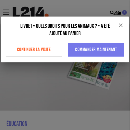
Recher
Mon
menu
1
comp
Livret « Quels droits pour les animaux ? » a été
ajouté au panier
CONTINUER LA VISITE
COMMANDER MAINTENANT
Éducation