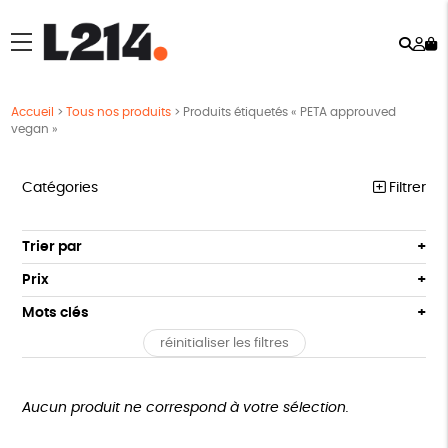
Rech
Mo
menu
co
Accueil
>
Tous nos produits
>
Produits étiquetés « PETA approuved
vegan »
Catégories
Filtrer
MARCHE POUR LA FERMETURE DES ABATTOIRS
Trier par
Par défaut
OUTILS MILITANTS
Prix
Popularité
Tous
TRACTS
Mots clés
Nouveauté
0 € - 50 €
POSTERS
réinitialiser les filtres
Prix : du - cher au + cher
Oeko-Tex
OEKO-Tex, PETA approuved vegan
50 € - 100 €
L214 MAG
Prix : du + cher au - cher
100 € - 150 €
Disponibilité
CARTES
150 € - 200 €
Aucun produit ne correspond à votre sélection.
Plus de 200€
BROCHURES