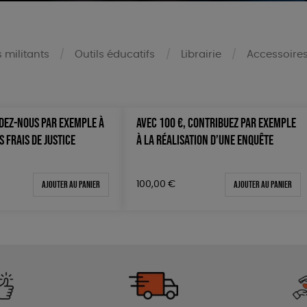
s militants
Outils éducatifs
Librairie
Accessoire
IDEZ-NOUS PAR EXEMPLE À
AVEC 100 €, CONTRIBUEZ PAR EXEMPLE
Mots clés
 FRAIS DE JUSTICE
À LA RÉALISATION D’UNE ENQUÊTE
OEKO-Tex, PETA approuved 
0 €
Oeko-Tex
100 €
Ajouter au panier
Ajouter au panier
100,00
€
150 €
 200 €
 200€