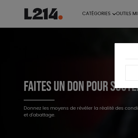
CATÉGORIES
OUTILS M
BROCHUR
MARCHE POUR LA
OUTILS M
CARTES
FERMETURE DES ABATTOIRS
L214 MAG
POSTERS
TRACTS
Faites un don pour soute
Donnez les moyens de révéler la réalité des condi
et d'abattage.