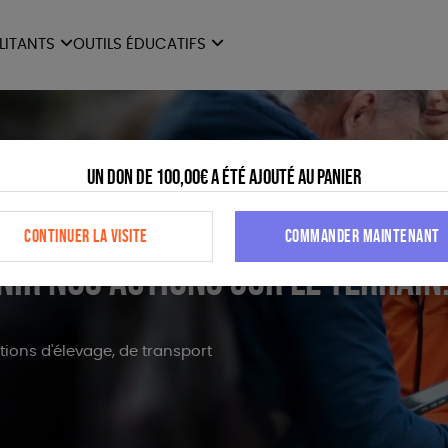
ILITANTS
OUTILS ÉDUCATIFS
ES
LIVRETS ÉDUCATIFS
ILITANTS
OUTILS ÉDUCATIFS
LIBR
POSTERS ÉDUCATIFS
MON JOURNAL ANIMAL
Un don de 100,00€ a été ajouté au panier
AUTRES OUTILS
CONTINUER LA VISITE
COMMANDER MAINTENANT
ÉDUCATIFS
nir nos actions sur le terrain
tions d'élevage, de transport