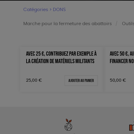
Catégories >
DONS
Marche pour la fermeture des abattoirs
Outil
AVEC 25 €, CONTRIBUEZ PAR EXEMPLE À
AVEC 50 €, A
Trier par
Prix
LA CRÉATION DE MATÉRIELS MILITANTS
FINANCER NOS
Par défaut
Tous
Popularité
0 € - 5
Nouveauté
50 € - 
Ajouter au panier
25,00
€
50,00
€
Prix : du - cher au + cher
100 € - 
Prix : du + cher au - cher
150 € -
Disponibilité
Plus de