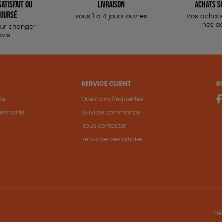
atisfait ou
Livraison
Achats s
oursé
sous 1 à 4 jours ouvrés
Vos achats
nos a
our changer
avis
SERVICE CLIENT
S
te
Questions fréquentes
entialité
Suivi de commande
Nous contacter
Renvoyer des articles
Hé