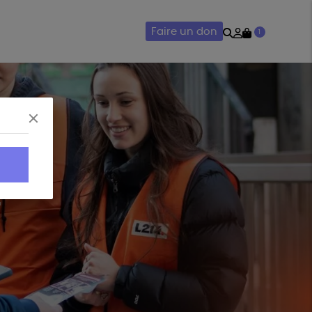
Rechercher
Mon
Faire un don
1
compte
AIRIE
ACCESSOIRES
.