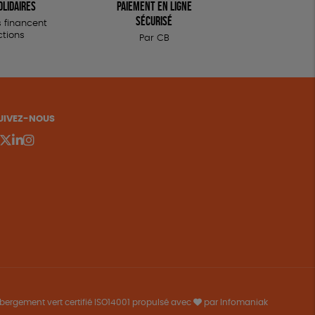
olidaires
Paiement en ligne
sécurisé
 financent
ctions
Par CB
UIVEZ-NOUS
bergement vert certifié ISO14001 propulsé avec
par Infomaniak