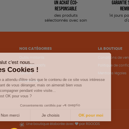
Un achat éco-
Garantie s
responsable
remb
des produits
14 jours p
sélectionnés avec soin
d'
NOS CATÉGORIES
LA BOUTIQUE
Outils militants
Conditions de ven
Outils éducatifs
Politique de confid
Librairie
Mentions légales
Accessoires
Une boutique élaborée avec
par RGOODS