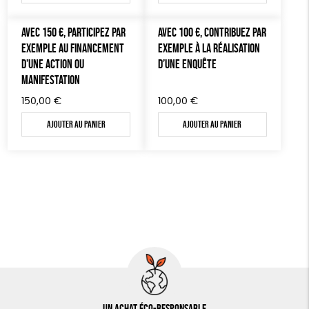
AUTRES OUTILS ÉDUCATIFS
AVEC 150 €, PARTICIPEZ PAR
AVEC 100 €, CONTRIBUEZ PAR
LIVRETS ÉDUCATIFS
EXEMPLE AU FINANCEMENT
EXEMPLE À LA RÉALISATION
POSTERS ÉDUCATIFS
D’UNE ACTION OU
D’UNE ENQUÊTE
MANIFESTATION
LIBRAIRIE
150,00
€
100,00
€
CUISINE / NUTRITION
Ajouter au panier
Ajouter au panier
BD / ILLUSTRÉS
ESSAIS
ACCESSOIRES
BADGES
TOUT
Un achat éco-responsable