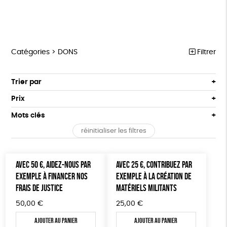
Catégories >
DONS
Filtrer
MARCHE POUR LA FERMETURE DES ABATTOIRS
Trier par
Par défaut
OUTILS MILITANTS
Prix
Popularité
Tous
TRACTS
Mots clés
Nouveauté
0 € - 50 €
POSTERS
réinitialiser les filtres
Prix : du - cher au + cher
Oeko-Tex
OEKO-Tex, PETA approuved vegan
50 € - 100 €
L214 MAG
Prix : du + cher au - cher
100 € - 150 €
Disponibilité
CARTES
AVEC 50 €, AIDEZ-NOUS PAR
AVEC 25 €, CONTRIBUEZ PAR
150 € - 200 €
EXEMPLE À FINANCER NOS
EXEMPLE À LA CRÉATION DE
Plus de 200€
BROCHURES
FRAIS DE JUSTICE
MATÉRIELS MILITANTS
OUTILS ÉDUCATIFS
50,00
€
25,00
€
MON JOURNAL ANIMAL
Ajouter au panier
Ajouter au panier