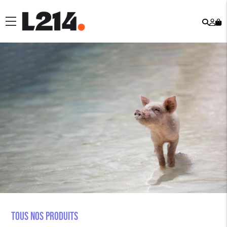
Rech
Mo
menu
co
Tous nos produits