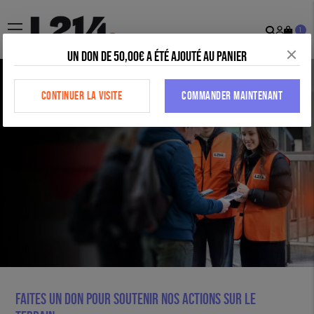
Recher
Mon
menu
1
comp
Un don de 50,00€ a été ajouté au panier
CONTINUER LA VISITE
COMMANDER MAINTENANT
Faites un don pour soutenir nos actions sur le