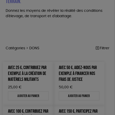
terrain.
Donnez les moyens de révéler la réalité des conditions
d'élevage, de transport et d'abattage.
Catégories >
DONS
Filtrer
MARCHE POUR LA FERMETURE DES ABATTOIRS
Trier par
AVEC 25 €, CONTRIBUEZ PAR
AVEC 50 €, AIDEZ-NOUS PAR
Par défaut
OUTILS MILITANTS
Prix
EXEMPLE À LA CRÉATION DE
EXEMPLE À FINANCER NOS
Popularité
Tous
MATÉRIELS MILITANTS
FRAIS DE JUSTICE
TRACTS
Mots clés
Nouveauté
0 € - 50 €
POSTERS
25,00
€
50,00
€
Prix : du - cher au + cher
Oeko-Tex
OEKO-Tex, PETA approuved vegan
50 € - 100 €
L214 MAG
Ajouter au panier
Ajouter au panier
Prix : du + cher au - cher
100 € - 150 €
Disponibilité
CARTES
150 € - 200 €
AVEC 100 €, CONTRIBUEZ PAR
AVEC 150 €, PARTICIPEZ PAR
Plus de 200€
BROCHURES