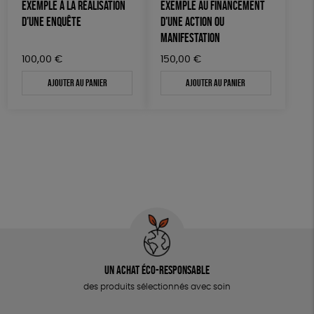
EXEMPLE À LA RÉALISATION
EXEMPLE AU FINANCEMENT
D’UNE ENQUÊTE
D’UNE ACTION OU
OUTILS ÉDUCATIFS
MANIFESTATION
MON JOURNAL ANIMAL
100,00
€
150,00
€
AUTRES OUTILS ÉDUCATIFS
Ajouter au panier
Ajouter au panier
LIVRETS ÉDUCATIFS
POSTERS ÉDUCATIFS
LIBRAIRIE
CUISINE / NUTRITION
BD / ILLUSTRÉS
ESSAIS
ACCESSOIRES
BADGES
Un achat éco-responsable
des produits sélectionnés avec soin
TOUT