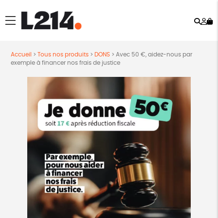
Rech
Mo
menu
co
Accueil
>
Tous nos produits
>
DONS
>
Avec 50 €, aidez-nous par
exemple à financer nos frais de justice