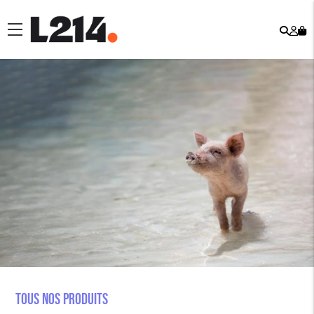
Rech
Mo
menu
co
Tous nos produits