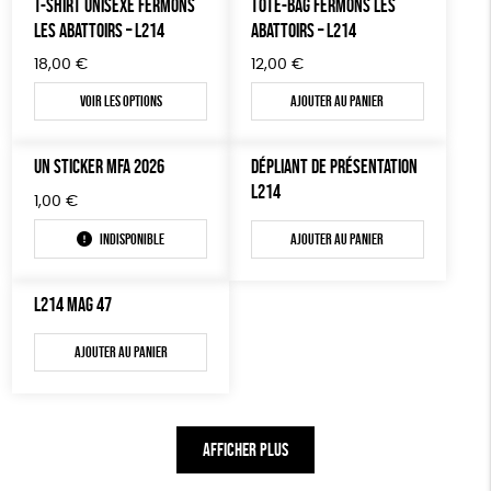
T-SHIRT UNISEXE FERMONS
TOTE-BAG FERMONS LES
AUTRES OUTILS ÉDUCATIFS
LES ABATTOIRS – L214
ABATTOIRS – L214
LIVRETS ÉDUCATIFS
18,00
€
12,00
€
POSTERS ÉDUCATIFS
Voir les options
Ajouter au panier
LIBRAIRIE
UN STICKER MFA 2026
DÉPLIANT DE PRÉSENTATION
CUISINE / NUTRITION
L214
1,00
€
BD / ILLUSTRÉS
Indisponible
Ajouter au panier
ESSAIS
ACCESSOIRES
L214 MAG 47
BADGES
Ajouter au panier
TOUT
AFFICHER PLUS