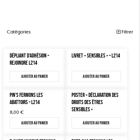
Catégories
Filtrer
MARCHE POUR LA FERMETURE DES ABATTOIRS
Trier par
DÉPLIANT D’ADHÉSION –
LIVRET « SENSIBLES » – L214
Par défaut
OUTILS MILITANTS
Prix
REJOINDRE L214
Popularité
Tous
TRACTS
Mots clés
Nouveauté
Ajouter au panier
Ajouter au panier
0 € - 50 €
POSTERS
Prix : du - cher au + cher
Oeko-Tex
OEKO-Tex, PETA approuved vegan
50 € - 100 €
L214 MAG
Prix : du + cher au - cher
100 € - 150 €
PIN’S FERMONS LES
POSTER « DÉCLARATION DES
Disponibilité
CARTES
150 € - 200 €
ABATTOIRS – L214
DROITS DES ÊTRES
SENSIBLES »
Plus de 200€
BROCHURES
8,00
€
Ajouter au panier
Ajouter au panier
OUTILS ÉDUCATIFS
MON JOURNAL ANIMAL