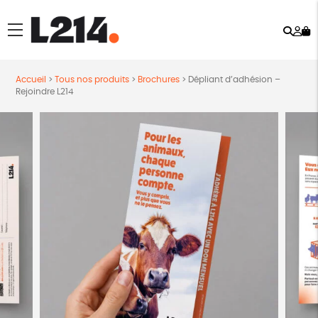
Rech
Mo
menu
co
Accueil
>
Tous nos produits
>
Brochures
>
Dépliant d’adhésion –
Rejoindre L214