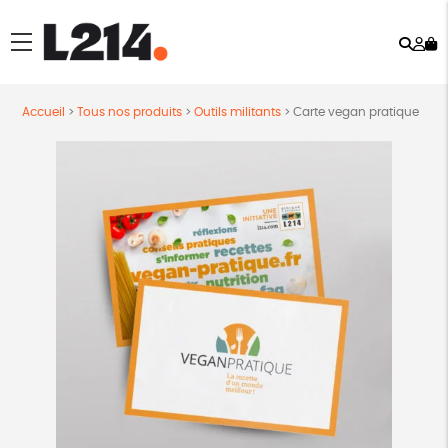
Rech
Mo
menu
co
Accueil
>
Tous nos produits
>
Outils militants
>
Carte vegan pratique