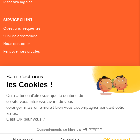
Mentions légales
SERVICE CLIENT
Questions fréquentes
Suivi de commande
Nous contacter
Renvoyer des articles
SUIVEZ-NOUS
Une boutique élaborée avec
par RGOODS
Hébergement vert certifié ISO14001 propulsé avec
par Infomaniak
DESCRIPTION
CARACTÉRISTIQUES
AVIS CLIENTS