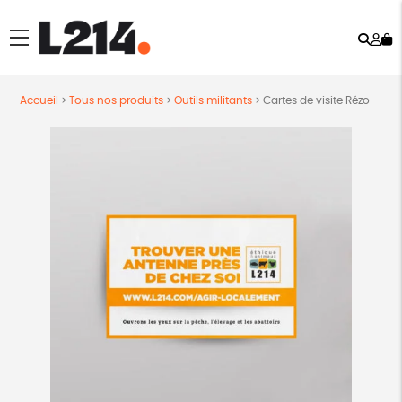
Rech
Mo
menu
co
Accueil
>
Tous nos produits
>
Outils militants
>
Cartes de visite Rézo