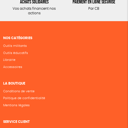
Achats solidaires
Paiement en ligne sécurisé
Vos achats financent nos
Par CB
actions
NOS CATÉGORIES
Outils militants
Outils éducatifs
Librairie
Accessoires
LA BOUTIQUE
Conditions de vente
Politique de confidentialité
Mentions légales
SERVICE CLIENT