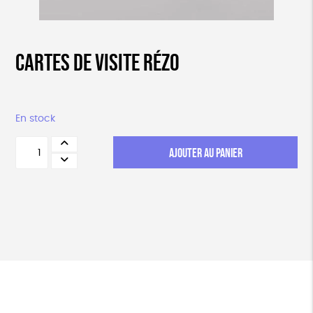
Cartes de visite Rézo
En stock
quantité
AJOUTER AU PANIER
de
Cartes
de
visite
Rézo