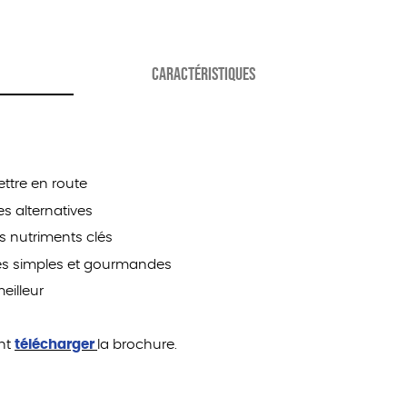
e
!
CARACTÉRISTIQUES
ttre en route
es alternatives
es nutriments clés
tes simples et gourmandes
eilleur
nt
télécharger
la brochure.