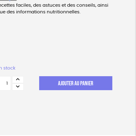
ecettes faciles, des astuces et des conseils, ainsi
ue des informations nutritionnelles.
n stock
uantité
AJOUTER AU PANIER
e
rochure
'Alimentation
égétale,
out
n
onde