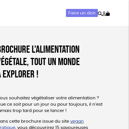
Rechercher
Mon
Faire un don
compte
AIRIE
ACCESSOIRES
Brochure L'Alimentation
végétale, tout un monde
à explorer !
ous souhaitez végétaliser votre alimentation ?
ue ce soit pour un jour ou pour toujours, il n’est
amais trop tard pour se lancer !
ans cette brochure issue du site
vegan
ratique
,
vous découvrirez 15 savoureuses