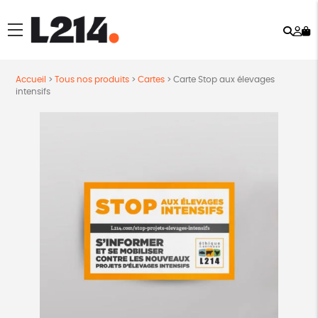
Rech
Mo
menu
co
Accueil
>
Tous nos produits
>
Cartes
>
Carte Stop aux élevages
intensifs