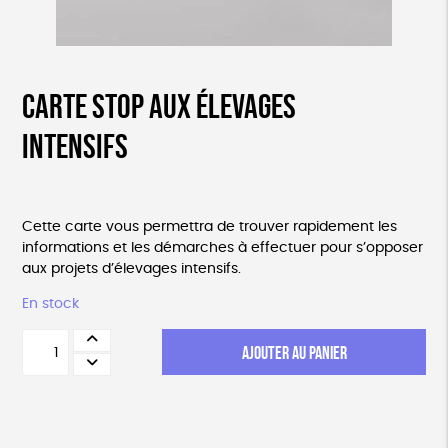
Carte Stop aux élevages
intensifs
Cette carte vous permettra de trouver rapidement les
informations et les démarches à effectuer pour s’opposer
aux projets d’élevages intensifs.
En stock
quantité
AJOUTER AU PANIER
de
Carte
Stop
aux
élevages
intensifs