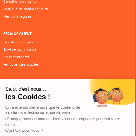
Conditions de vente
Politique de confidentialité
Mentions légales
SERVICE CLIENT
Questions fréquentes
Suivi de commande
Nous contacter
Renvoyer des articles
SUIVEZ-NOUS
Une boutique élaborée avec
par RGOODS