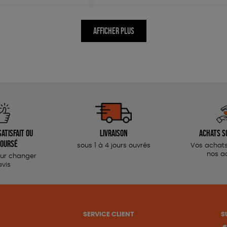
AFFICHER PLUS
atisfait ou
Livraison
Achats s
oursé
sous 1 à 4 jours ouvrés
Vos achats
nos a
our changer
avis
SERVICE CLIENT
S