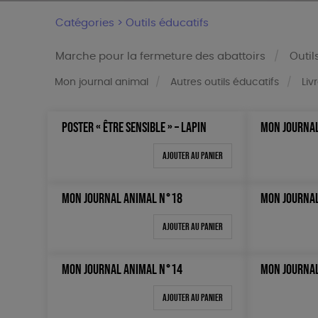
Catégories >
Outils éducatifs
Marche pour la fermeture des abattoirs
Outil
Mon journal animal
Autres outils éducatifs
Liv
POSTER « ÊTRE SENSIBLE » – LAPIN
MON JOURNA
Trier par
Prix
Par défaut
Tous
Ajouter au panier
Popularité
0 € - 5
Nouveauté
50 € - 
MON JOURNAL ANIMAL N°18
MON JOURNA
Prix : du - cher au + cher
100 € - 
Ajouter au panier
Prix : du + cher au - cher
150 € -
Disponibilité
Plus de
MON JOURNAL ANIMAL N°14
MON JOURNA
Ajouter au panier