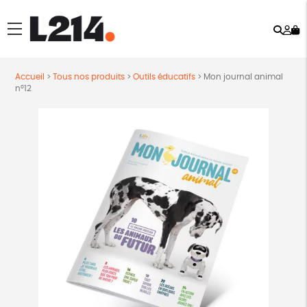
Rech
Mo
menu
co
Accueil
>
Tous nos produits
>
Outils éducatifs
>
Mon journal animal
n°12