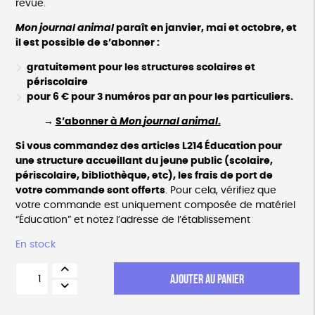
revue.
Mon
journal
animal
paraît en janvier, mai et octobre, et
il est possible de s’abonner :
gratuitement pour les structures scolaires et
périscolaire
pour 6 € pour 3 numéros par an
p
our les
particuliers.
→
S’abonner à
Mon
journal
animal
.
Si vous commandez des articles L214 Éducation pour
une structure accueillant du jeune public (scolaire,
périscolaire, bibliothèque, etc), les frais de port de
votre commande sont offerts
. Pour cela, vérifiez que
votre commande est uniquement composée de matériel
“Éducation” et notez l’adresse de l’établissement
En stock
quantité
AJOUTER AU PANIER
de
Mon
journal