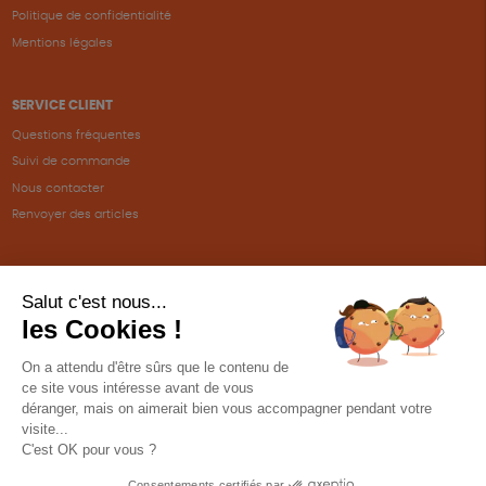
Politique de confidentialité
Mentions légales
SERVICE CLIENT
Questions fréquentes
Suivi de commande
Nous contacter
Renvoyer des articles
SUIVEZ-NOUS
Une boutique élaborée avec
par RGOODS
Hébergement vert certifié ISO14001 propulsé avec
par Infomaniak