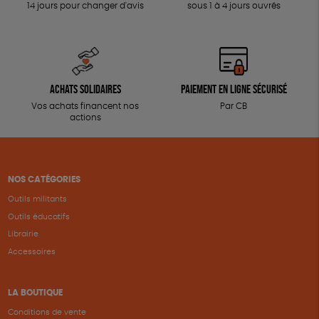
14 jours pour changer d'avis
sous 1 à 4 jours ouvrés
Achats solidaires
Paiement en ligne sécurisé
Vos achats financent nos
Par CB
actions
NOS CATÉGORIES
Outils militants
Outils éducatifs
Librairie
Accessoires
LA BOUTIQUE
Conditions de vente