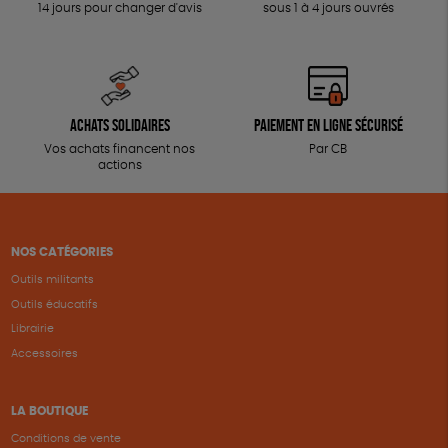
14 jours pour changer d'avis
sous 1 à 4 jours ouvrés
Achats solidaires
Paiement en ligne sécurisé
Vos achats financent nos
Par CB
actions
NOS CATÉGORIES
Outils militants
Outils éducatifs
Librairie
Accessoires
LA BOUTIQUE
Conditions de vente