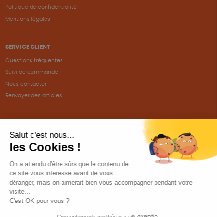
Politique de confidentialité
Mentions légales
SERVICE CLIENT
Questions fréquentes
Suivi de commande
Nous contacter
Renvoyer des articles
SUIVEZ-NOUS
Une boutique élaborée avec
par RGOODS
Hébergement vert certifié ISO14001 propulsé avec
par Infomaniak