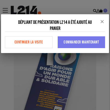
Recher
Mon
menu
1
comp
Dépliant de présentation L214 a été ajouté au
panier
Accueil
>
Tous nos produits
>
Outils militants
>
Tract « 10 raisons
d’agir pour un monde durable et solidaire »
CONTINUER LA VISITE
COMMANDER MAINTENANT