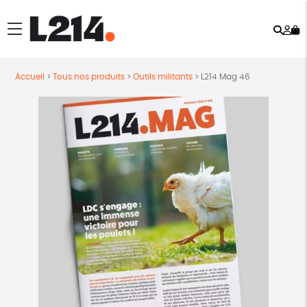
Rech
Mo
menu
co
Accueil
>
Tous nos produits
>
Outils militants
>
L214 Mag 46