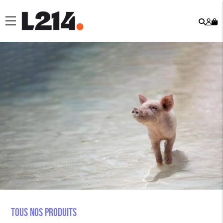
Rech
Mo
menu
co
Tous nos produits