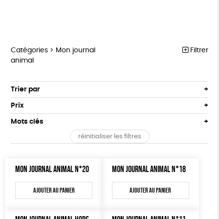
Catégories >
Mon journal
Filtrer
animal
MARCHE POUR LA FERMETURE DES ABATTOIRS
Trier par
Par défaut
OUTILS MILITANTS
Prix
Popularité
Tous
TRACTS
Mots clés
Nouveauté
0 € - 50 €
POSTERS
réinitialiser les filtres
Prix : du - cher au + cher
Oeko-Tex
OEKO-Tex, PETA approuved vegan
50 € - 100 €
L214 MAG
Prix : du + cher au - cher
100 € - 150 €
Disponibilité
CARTES
MON JOURNAL ANIMAL N°20
MON JOURNAL ANIMAL N°18
150 € - 200 €
Plus de 200€
BROCHURES
Ajouter au panier
Ajouter au panier
OUTILS ÉDUCATIFS