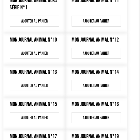
MON JOURNAL ANIMAL HORS
MON JOURNAL ANIMAL N°11
MON JOURNAL ANIMAL
SÉRIE N°1
AUTRES OUTILS ÉDUCATIFS
Ajouter au panier
Ajouter au panier
LIVRETS ÉDUCATIFS
POSTERS ÉDUCATIFS
MON JOURNAL ANIMAL N°10
MON JOURNAL ANIMAL N°12
LIBRAIRIE
Ajouter au panier
Ajouter au panier
CUISINE / NUTRITION
BD / ILLUSTRÉS
MON JOURNAL ANIMAL N°13
MON JOURNAL ANIMAL N°14
ESSAIS
Ajouter au panier
Ajouter au panier
ACCESSOIRES
BADGES
MON JOURNAL ANIMAL N°15
MON JOURNAL ANIMAL N°16
TOUT
Ajouter au panier
Ajouter au panier
MON JOURNAL ANIMAL N°17
MON JOURNAL ANIMAL N°19