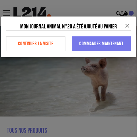
Recher
Mon
menu
1
comp
Mon journal animal n°20 a été ajouté au panier
CONTINUER LA VISITE
COMMANDER MAINTENANT
Tous nos produits