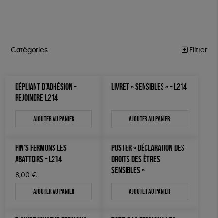
Catégories
Filtrer
MARCHE POUR LA FERMETURE DES ABATTOIRS
Trier par
DÉPLIANT D’ADHÉSION –
LIVRET « SENSIBLES » – L214
Par défaut
OUTILS MILITANTS
Prix
REJOINDRE L214
Popularité
Tous
TRACTS
Mots clés
Nouveauté
Ajouter au panier
Ajouter au panier
0 € - 50 €
POSTERS
Prix : du - cher au + cher
Oeko-Tex
OEKO-Tex, PETA approuved vegan
50 € - 100 €
L214 MAG
Prix : du + cher au - cher
100 € - 150 €
PIN’S FERMONS LES
POSTER « DÉCLARATION DES
Disponibilité
CARTES
150 € - 200 €
ABATTOIRS – L214
DROITS DES ÊTRES
SENSIBLES »
Plus de 200€
BROCHURES
8,00
€
Ajouter au panier
Ajouter au panier
OUTILS ÉDUCATIFS
MON JOURNAL ANIMAL