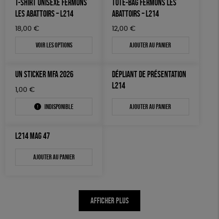
T-SHIRT UNISEXE FERMONS
TOTE-BAG FERMONS LES
AUTRES OUTILS ÉDUCATIFS
LES ABATTOIRS – L214
ABATTOIRS – L214
LIVRETS ÉDUCATIFS
18,00
€
12,00
€
POSTERS ÉDUCATIFS
Voir les options
Ajouter au panier
LIBRAIRIE
UN STICKER MFA 2026
DÉPLIANT DE PRÉSENTATION
CUISINE / NUTRITION
L214
1,00
€
BD / ILLUSTRÉS
Indisponible
Ajouter au panier
ESSAIS
ACCESSOIRES
L214 MAG 47
BADGES
Ajouter au panier
TOUT
AFFICHER PLUS