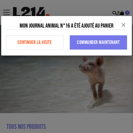
Recher
Mon
menu
1
comp
Mon journal animal n°16 a été ajouté au panier
CONTINUER LA VISITE
COMMANDER MAINTENANT
Tous nos produits