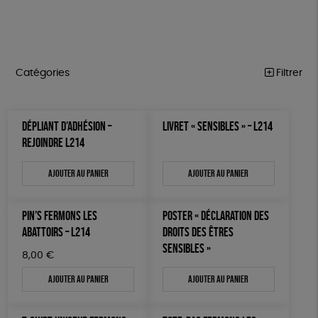
Catégories
Filtrer
MARCHE POUR LA FERMETURE DES ABATTOIRS
Trier par
DÉPLIANT D’ADHÉSION –
LIVRET « SENSIBLES » – L214
Par défaut
OUTILS MILITANTS
Prix
REJOINDRE L214
Popularité
Tous
TRACTS
Mots clés
Nouveauté
Ajouter au panier
Ajouter au panier
0 € - 50 €
POSTERS
Prix : du - cher au + cher
Oeko-Tex
OEKO-Tex, PETA approuved vegan
50 € - 100 €
L214 MAG
Prix : du + cher au - cher
100 € - 150 €
PIN’S FERMONS LES
POSTER « DÉCLARATION DES
Disponibilité
CARTES
150 € - 200 €
ABATTOIRS – L214
DROITS DES ÊTRES
SENSIBLES »
Plus de 200€
BROCHURES
8,00
€
Ajouter au panier
Ajouter au panier
OUTILS ÉDUCATIFS
MON JOURNAL ANIMAL