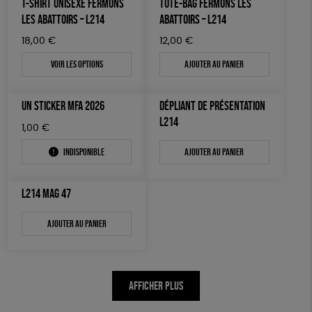
T-SHIRT UNISEXE FERMONS
TOTE-BAG FERMONS LES
AUTRES OUTILS ÉDUCATIFS
LES ABATTOIRS – L214
ABATTOIRS – L214
LIVRETS ÉDUCATIFS
18,00
€
12,00
€
POSTERS ÉDUCATIFS
Voir les options
Ajouter au panier
LIBRAIRIE
UN STICKER MFA 2026
DÉPLIANT DE PRÉSENTATION
CUISINE / NUTRITION
L214
1,00
€
BD / ILLUSTRÉS
Indisponible
Ajouter au panier
ESSAIS
ACCESSOIRES
L214 MAG 47
BADGES
Ajouter au panier
TOUT
AFFICHER PLUS