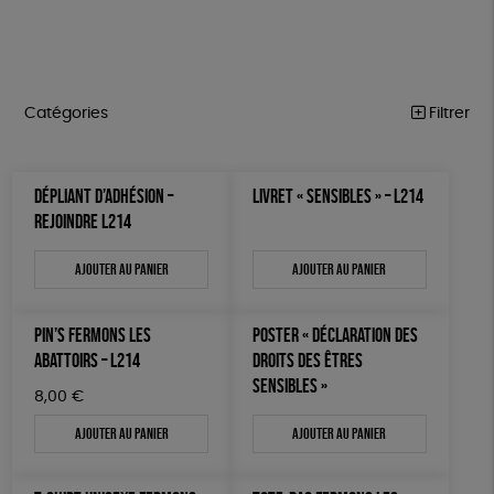
Catégories
Filtrer
MARCHE POUR LA FERMETURE DES ABATTOIRS
Trier par
DÉPLIANT D’ADHÉSION –
LIVRET « SENSIBLES » – L214
Par défaut
OUTILS MILITANTS
Prix
REJOINDRE L214
Popularité
Tous
TRACTS
Mots clés
Nouveauté
Ajouter au panier
Ajouter au panier
0 € - 50 €
POSTERS
Prix : du - cher au + cher
Oeko-Tex
OEKO-Tex, PETA approuved vegan
50 € - 100 €
L214 MAG
Prix : du + cher au - cher
100 € - 150 €
PIN’S FERMONS LES
POSTER « DÉCLARATION DES
Disponibilité
CARTES
150 € - 200 €
ABATTOIRS – L214
DROITS DES ÊTRES
SENSIBLES »
Plus de 200€
BROCHURES
8,00
€
Ajouter au panier
Ajouter au panier
OUTILS ÉDUCATIFS
MON JOURNAL ANIMAL