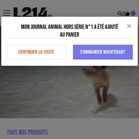
Recher
Mon
menu
1
comp
Mon journal animal Hors série n°1 a été ajouté
au panier
CONTINUER LA VISITE
COMMANDER MAINTENANT
Tous nos produits