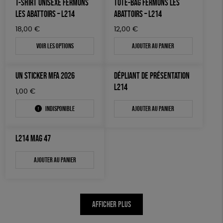
T-SHIRT UNISEXE FERMONS
TOTE-BAG FERMONS LES
AUTRES OUTILS ÉDUCATIFS
LES ABATTOIRS – L214
ABATTOIRS – L214
LIVRETS ÉDUCATIFS
18,00
€
12,00
€
POSTERS ÉDUCATIFS
Voir les options
Ajouter au panier
LIBRAIRIE
UN STICKER MFA 2026
DÉPLIANT DE PRÉSENTATION
CUISINE / NUTRITION
L214
1,00
€
BD / ILLUSTRÉS
Indisponible
Ajouter au panier
ESSAIS
ACCESSOIRES
L214 MAG 47
BADGES
Ajouter au panier
TOUT
AFFICHER PLUS