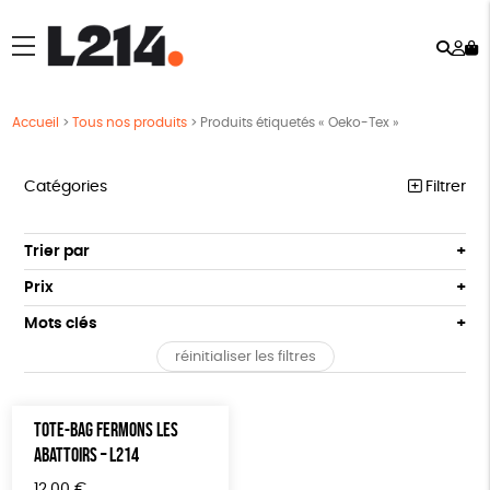
Rech
Mo
menu
co
Accueil
>
Tous nos produits
>
Produits étiquetés « Oeko-Tex »
Catégories
Filtrer
MARCHE POUR LA FERMETURE DES ABATTOIRS
Trier par
Par défaut
OUTILS MILITANTS
Prix
Popularité
Tous
TRACTS
Mots clés
Nouveauté
0 € - 50 €
POSTERS
réinitialiser les filtres
Prix : du - cher au + cher
Oeko-Tex
OEKO-Tex, PETA approuved vegan
50 € - 100 €
L214 MAG
Prix : du + cher au - cher
100 € - 150 €
Disponibilité
CARTES
TOTE-BAG FERMONS LES
150 € - 200 €
ABATTOIRS – L214
Plus de 200€
BROCHURES
12,00
€