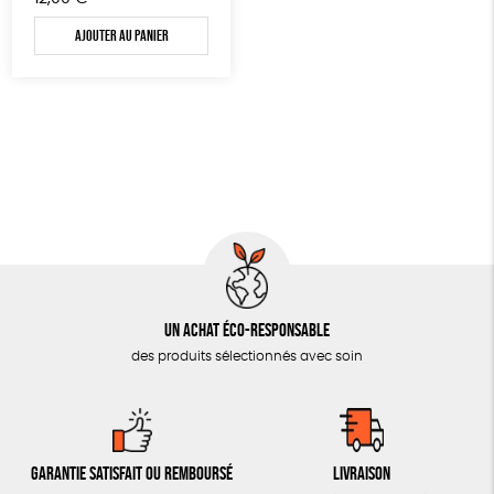
OUTILS ÉDUCATIFS
Ajouter au panier
MON JOURNAL ANIMAL
AUTRES OUTILS ÉDUCATIFS
LIVRETS ÉDUCATIFS
POSTERS ÉDUCATIFS
LIBRAIRIE
CUISINE / NUTRITION
BD / ILLUSTRÉS
ESSAIS
Un achat éco-responsable
des produits sélectionnés avec soin
ACCESSOIRES
BADGES
TOUT
Garantie satisfait ou remboursé
Livraison