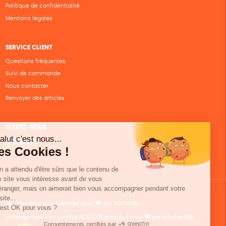
Politique de confidentialité
Mentions légales
SERVICE CLIENT
Questions fréquentes
Suivi de commande
Nous contacter
Renvoyer des articles
SUIVEZ-NOUS
Une boutique élaborée avec
par RGOODS
Hébergement vert certifié ISO14001 propulsé avec
par Infomaniak