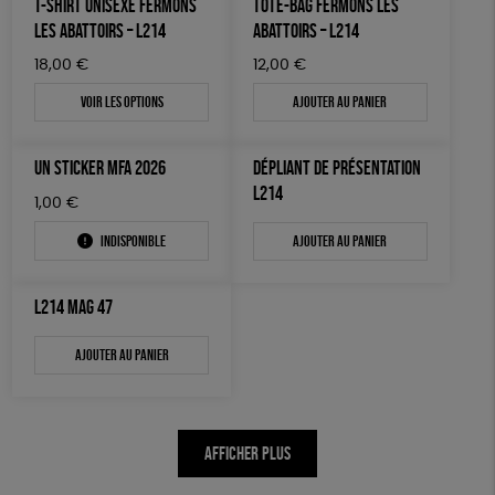
T-SHIRT UNISEXE FERMONS
TOTE-BAG FERMONS LES
AUTRES OUTILS ÉDUCATIFS
LES ABATTOIRS – L214
ABATTOIRS – L214
LIVRETS ÉDUCATIFS
18,00
€
12,00
€
POSTERS ÉDUCATIFS
Voir les options
Ajouter au panier
LIBRAIRIE
UN STICKER MFA 2026
DÉPLIANT DE PRÉSENTATION
CUISINE / NUTRITION
L214
1,00
€
BD / ILLUSTRÉS
Indisponible
Ajouter au panier
ESSAIS
ACCESSOIRES
L214 MAG 47
BADGES
Ajouter au panier
TOUT
AFFICHER PLUS