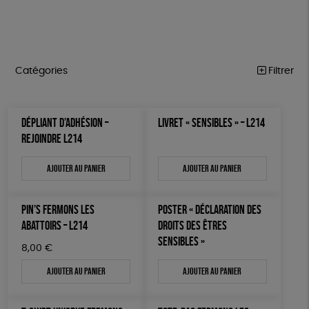
Catégories
Filtrer
MARCHE POUR LA FERMETURE DES ABATTOIRS
Trier par
DÉPLIANT D’ADHÉSION –
LIVRET « SENSIBLES » – L214
Par défaut
OUTILS MILITANTS
Prix
REJOINDRE L214
Popularité
Tous
TRACTS
Mots clés
Nouveauté
Ajouter au panier
Ajouter au panier
0 € - 50 €
POSTERS
Prix : du - cher au + cher
OEKO-Tex, PETA approuved vegan
Oeko-Tex
50 € - 100 €
L214 MAG
Prix : du + cher au - cher
100 € - 150 €
PIN’S FERMONS LES
POSTER « DÉCLARATION DES
Disponibilité
CARTES
150 € - 200 €
ABATTOIRS – L214
DROITS DES ÊTRES
SENSIBLES »
Plus de 200€
BROCHURES
8,00
€
Ajouter au panier
Ajouter au panier
OUTILS ÉDUCATIFS
MON JOURNAL ANIMAL