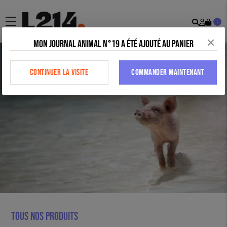
Recher
Mon
menu
1
comp
Mon journal animal n°19 a été ajouté au panier
CONTINUER LA VISITE
COMMANDER MAINTENANT
Tous nos produits