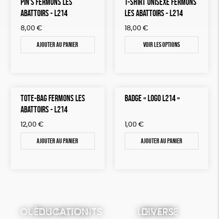
PIN'S FERMONS LES
T-SHIRT UNISEXE FERMONS
ABATTOIRS - L214
LES ABATTOIRS - L214
8,00
€
18,00
€
Ajouter au panier
Voir les options
TOTE-BAG FERMONS LES
BADGE « LOGO L214 »
ABATTOIRS - L214
12,00
€
1,00
€
Ajouter au panier
Ajouter au panier
OUTILS MILITANTS
ÉDUCATION
LIBRAIRIE
DIVERS