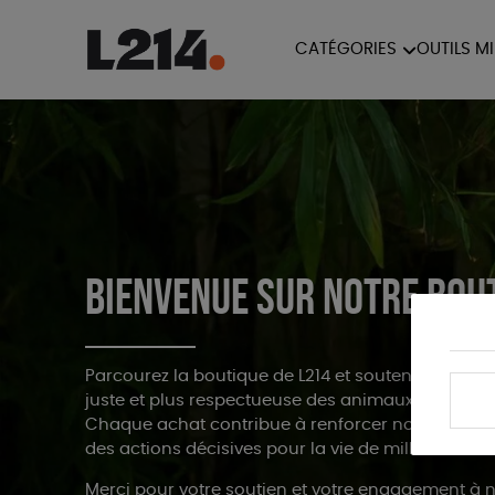
CATÉGORIES
OUTILS M
BROCHUR
MARCHE POUR LA
OUTILS M
CARTES
FERMETURE DES ABATTOIRS
L214 MAG
POSTERS
TRACTS
Bienvenue sur notre bou
Parcourez la boutique de L214 et soutenez nos ac
juste et plus respectueuse des animaux.
Chaque achat contribue à renforcer notre indép
des actions décisives pour la vie de millions d’an
Merci pour votre soutien et votre engagement à n