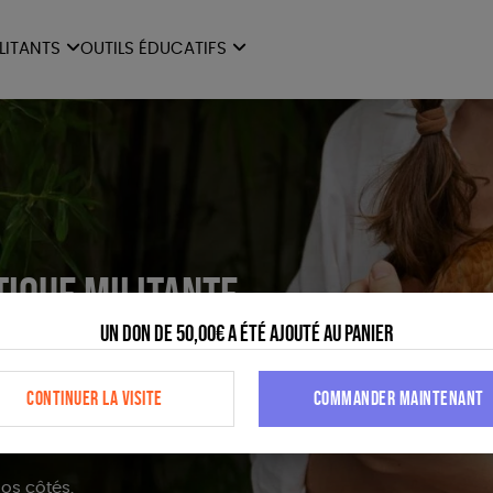
ILITANTS
OUTILS ÉDUCATIFS
ES
LIVRETS ÉDUCATIFS
ILITANTS
OUTILS ÉDUCATIFS
LIBR
POSTERS ÉDUCATIFS
MON JOURNAL ANIMAL
AUTRES OUTILS
ÉDUCATIFS
tique militante
Un don de 50,00€ a été ajouté au panier
tions pour une société plus
CONTINUER LA VISITE
COMMANDER MAINTENANT
endance et à rendre possibles
imaux.
os côtés.