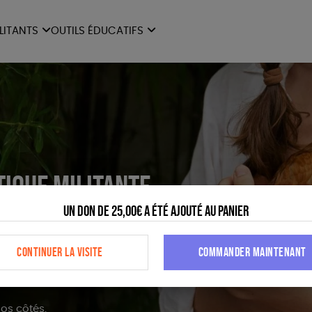
ILITANTS
OUTILS ÉDUCATIFS
ES
LIVRETS ÉDUCATIFS
ILITANTS
OUTILS ÉDUCATIFS
LIBR
POSTERS ÉDUCATIFS
MON JOURNAL ANIMAL
AUTRES OUTILS
ÉDUCATIFS
tique militante
Un don de 25,00€ a été ajouté au panier
tions pour une société plus
CONTINUER LA VISITE
COMMANDER MAINTENANT
endance et à rendre possibles
imaux.
os côtés.