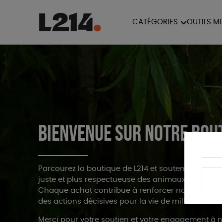
CATÉGORIES
OUTILS M
BROCHUR
MARCHE POUR LA
OUTILS M
CARTES
FERMETURE DES ABATTOIRS
L214 MAG
POSTERS
TRACTS
Bienvenue sur notre bou
Parcourez la boutique de L214 et soutenez nos ac
juste et plus respectueuse des animaux.
Chaque achat contribue à renforcer notre indép
des actions décisives pour la vie de millions d’an
Merci pour votre soutien et votre engagement à n