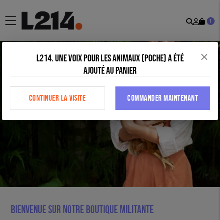
Recher
Mon
menu
1
comp
L214. Une voix pour les animaux (poche) a été
ajouté au panier
CONTINUER LA VISITE
COMMANDER MAINTENANT
Bienvenue sur notre boutique militante