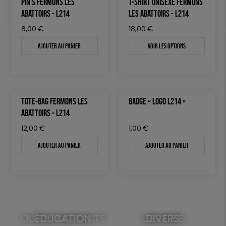
PIN'S FERMONS LES
T-SHIRT UNISEXE FERMONS
ABATTOIRS - L214
LES ABATTOIRS - L214
8,00
€
18,00
€
Ajouter au panier
Voir les options
TOTE-BAG FERMONS LES
BADGE « LOGO L214 »
ABATTOIRS - L214
12,00
€
1,00
€
Ajouter au panier
Ajouter au panier
OUTILS MILITANTS
ÉDUCATION
LIBRAIRIE
DIVERS