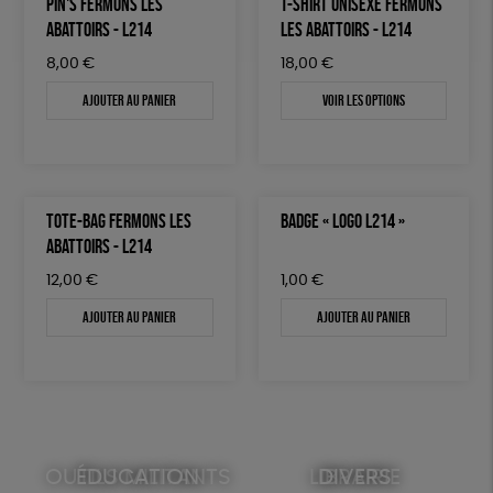
PIN'S FERMONS LES
T-SHIRT UNISEXE FERMONS
ABATTOIRS - L214
LES ABATTOIRS - L214
8,00
€
18,00
€
Ajouter au panier
Voir les options
TOTE-BAG FERMONS LES
BADGE « LOGO L214 »
ABATTOIRS - L214
12,00
€
1,00
€
Ajouter au panier
Ajouter au panier
OUTILS MILITANTS
ÉDUCATION
LIBRAIRIE
DIVERS