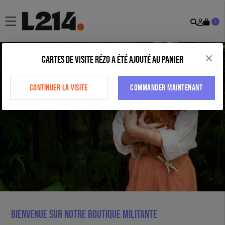
Recher
Mon
menu
1
comp
Cartes de visite Rézo a été ajouté au panier
CONTINUER LA VISITE
COMMANDER MAINTENANT
Bienvenue sur notre boutique militante