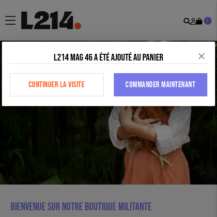
Recher
Mon
menu
1
comp
L214 Mag 46 a été ajouté au panier
CONTINUER LA VISITE
COMMANDER MAINTENANT
Bienvenue sur notre boutique militante