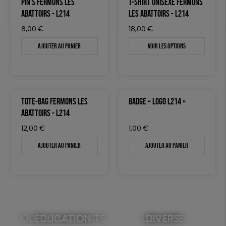
PIN'S FERMONS LES
T-SHIRT UNISEXE FERMONS
ABATTOIRS - L214
LES ABATTOIRS - L214
8,00
€
18,00
€
Ajouter au panier
Voir les options
TOTE-BAG FERMONS LES
BADGE « LOGO L214 »
ABATTOIRS - L214
12,00
€
1,00
€
Ajouter au panier
Ajouter au panier
OUTILS MILITANTS
ÉDUCATION
LIBRAIRIE
DIVERS