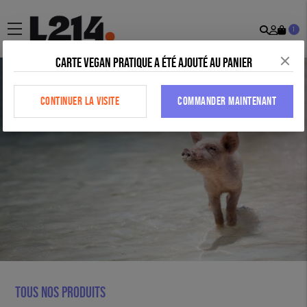
Recher
Mon
menu
1
comp
Carte vegan pratique a été ajouté au panier
CONTINUER LA VISITE
COMMANDER MAINTENANT
Tous nos produits