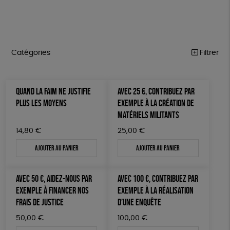
Catégories
Filtrer
MARCHE POUR LA FERMETURE DES ABATTOIRS
Trier par
QUAND LA FAIM NE JUSTIFIE
AVEC 25 €, CONTRIBUEZ PAR
Par défaut
OUTILS MILITANTS
Prix
PLUS LES MOYENS
EXEMPLE À LA CRÉATION DE
Popularité
Tous
MATÉRIELS MILITANTS
TRACTS
Mots clés
Nouveauté
0 € - 50 €
POSTERS
14,80
€
25,00
€
Prix : du - cher au + cher
Oeko-Tex
OEKO-Tex, PETA approuved vegan
50 € - 100 €
L214 MAG
Ajouter au panier
Ajouter au panier
Prix : du + cher au - cher
100 € - 150 €
Disponibilité
CARTES
150 € - 200 €
AVEC 50 €, AIDEZ-NOUS PAR
AVEC 100 €, CONTRIBUEZ PAR
Plus de 200€
BROCHURES
EXEMPLE À FINANCER NOS
EXEMPLE À LA RÉALISATION
FRAIS DE JUSTICE
D’UNE ENQUÊTE
OUTILS ÉDUCATIFS
50,00
€
100,00
€
MON JOURNAL ANIMAL