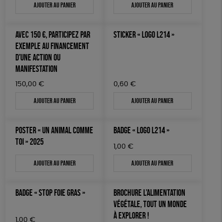
Ajouter au panier
Ajouter au panier
AUTRES OUTILS ÉDUCATIFS
LIVRETS ÉDUCATIFS
AVEC 150 €, PARTICIPEZ PAR
STICKER « LOGO L214 »
POSTERS ÉDUCATIFS
EXEMPLE AU FINANCEMENT
D’UNE ACTION OU
LIBRAIRIE
MANIFESTATION
CUISINE / NUTRITION
150,00
€
0,60
€
BD / ILLUSTRÉS
Ajouter au panier
Ajouter au panier
ESSAIS
POSTER « UN ANIMAL COMME
BADGE « LOGO L214 »
ACCESSOIRES
TOI » 2025
BADGES
1,00
€
Ajouter au panier
Ajouter au panier
TOUT
BADGE « STOP FOIE GRAS »
BROCHURE L’ALIMENTATION
VÉGÉTALE, TOUT UN MONDE
À EXPLORER !
1,00
€