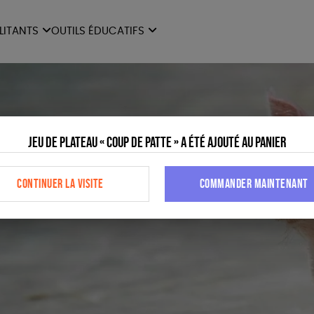
ILITANTS
OUTILS ÉDUCATIFS
ES
LIVRETS ÉDUCATIFS
ILITANTS
OUTILS ÉDUCATIFS
LIBR
POSTERS ÉDUCATIFS
MON JOURNAL ANIMAL
Jeu de plateau « Coup de patte » a été ajouté au panier
AUTRES OUTILS
ÉDUCATIFS
CONTINUER LA VISITE
COMMANDER MAINTENANT