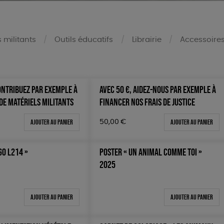
s militants
Outils éducatifs
Librairie
Accessoire
CONTRIBUEZ PAR EXEMPLE À
AVEC 50 €, AIDEZ-NOUS PAR EXEMPLE À
Mots clés
DE MATÉRIELS MILITANTS
FINANCER NOS FRAIS DE JUSTICE
Oeko-Tex
0 €
Ajouter au panier
Ajouter au panier
50,00
€
OEKO-Tex, PETA approuved 
100 €
150 €
GO L214 »
POSTER « UN ANIMAL COMME TOI »
 200 €
2025
 200€
Ajouter au panier
Ajouter au panier