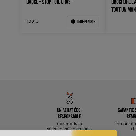
BADGE « STOP FOIE GRAS »
BROCHURE L’
TOUT UN MON
Indisponible
1,00
€
Un achat éco-
Garantie s
responsable
remb
des produits
14 jours p
sélectionnés avec soin
d'