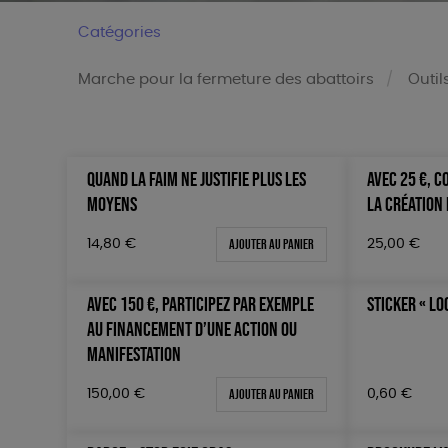
Catégories
Marche pour la fermeture des abattoirs
Outil
QUAND LA FAIM NE JUSTIFIE PLUS LES
AVEC 25 €, 
Trier par
Prix
MOYENS
LA CRÉATION 
Par défaut
Tous
Popularité
0 € - 5
Ajouter au panier
14,80
€
25,00
€
Nouveauté
50 € - 
Prix : du - cher au + cher
100 € - 
AVEC 150 €, PARTICIPEZ PAR EXEMPLE
STICKER « LO
Prix : du + cher au - cher
150 € -
AU FINANCEMENT D’UNE ACTION OU
Disponibilité
Plus de
MANIFESTATION
Ajouter au panier
150,00
€
0,60
€