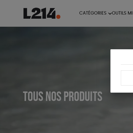
CATÉGORIES
OUTILS M
BROCHUR
MARCHE POUR LA
OUTILS M
CARTES
FERMETURE DES ABATTOIRS
L214 MAG
POSTERS
TRACTS
Tous nos produits