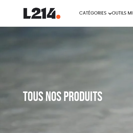
CATÉGORIES
OUTILS M
BROCHUR
MARCHE POUR LA
OUTILS M
CARTES
FERMETURE DES ABATTOIRS
L214 MAG
POSTERS
TRACTS
Tous nos produits