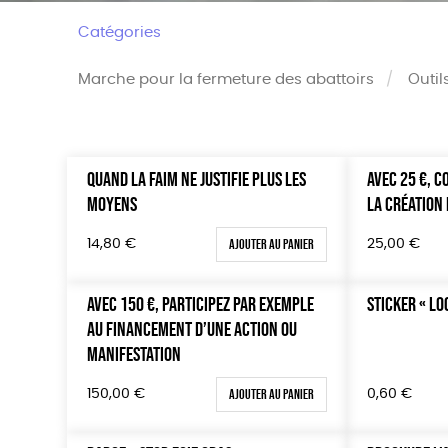
Catégories
Marche pour la fermeture des abattoirs
Outil
QUAND LA FAIM NE JUSTIFIE PLUS LES
AVEC 25 €, 
Trier par
Prix
MOYENS
LA CRÉATION 
Par défaut
Tous
Popularité
0 € - 5
Ajouter au panier
14,80
€
25,00
€
Nouveauté
50 € - 
Prix : du - cher au + cher
100 € - 
AVEC 150 €, PARTICIPEZ PAR EXEMPLE
STICKER « LO
Prix : du + cher au - cher
150 € -
AU FINANCEMENT D’UNE ACTION OU
Disponibilité
Plus de
MANIFESTATION
Ajouter au panier
150,00
€
0,60
€