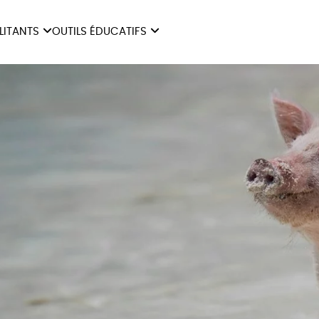
ILITANTS
OUTILS ÉDUCATIFS
ES
LIVRETS ÉDUCATIFS
ILITANTS
OUTILS ÉDUCATIFS
LIBR
POSTERS ÉDUCATIFS
MON JOURNAL ANIMAL
AUTRES OUTILS
ÉDUCATIFS