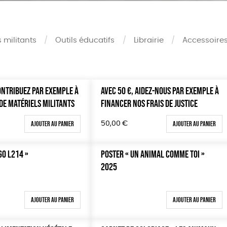
s militants
Outils éducatifs
Librairie
Accessoire
CONTRIBUEZ PAR EXEMPLE À
AVEC 50 €, AIDEZ-NOUS PAR EXEMPLE À
Mots clés
DE MATÉRIELS MILITANTS
FINANCER NOS FRAIS DE JUSTICE
Oeko-Tex
0 €
Ajouter au panier
Ajouter au panier
50,00
€
OEKO-Tex, PETA approuved 
100 €
150 €
GO L214 »
POSTER « UN ANIMAL COMME TOI »
 200 €
2025
 200€
Ajouter au panier
Ajouter au panier