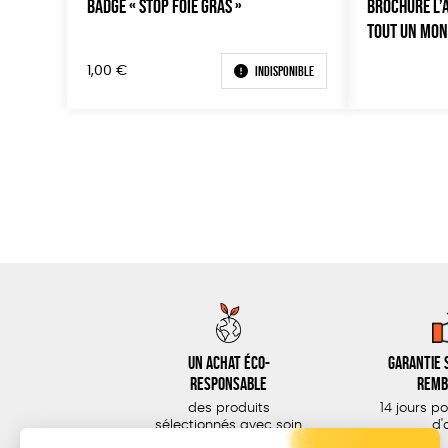
BADGE « STOP FOIE GRAS »
BROCHURE L’
TOUT UN MON
Indisponible
1,00
€
Un achat éco-
Garantie s
responsable
remb
des produits
14 jours p
sélectionnés avec soin
d'