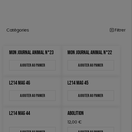
Catégories
Filtrer
MARCHE POUR LA FERMETURE DES ABATTOIRS
Trier par
MON JOURNAL ANIMAL N°23
MON JOURNAL ANIMAL N°22
Par défaut
OUTILS MILITANTS
Prix
Popularité
Tous
Ajouter au panier
Ajouter au panier
TRACTS
Mots clés
Nouveauté
0 € - 50 €
POSTERS
Prix : du - cher au + cher
Oeko-Tex
OEKO-Tex, PETA approuved vegan
50 € - 100 €
L214 MAG 46
L214 MAG 45
L214 MAG
Prix : du + cher au - cher
100 € - 150 €
Disponibilité
CARTES
150 € - 200 €
Ajouter au panier
Ajouter au panier
Plus de 200€
BROCHURES
L214 MAG 44
ABOLITION
OUTILS ÉDUCATIFS
12,00
€
MON JOURNAL ANIMAL