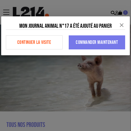
Recher
Mon
menu
1
comp
Mon journal animal n°17 a été ajouté au panier
CONTINUER LA VISITE
COMMANDER MAINTENANT
Tous nos produits