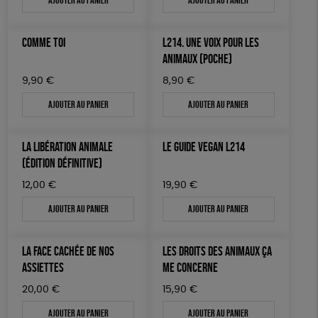
Ajouter au panier
Ajouter au panier
AUTRES OUTILS ÉDUCATIFS
LIVRETS ÉDUCATIFS
COMME TOI
L214. UNE VOIX POUR LES
POSTERS ÉDUCATIFS
ANIMAUX (POCHE)
9,90
€
8,90
€
LIBRAIRIE
Ajouter au panier
Ajouter au panier
CUISINE / NUTRITION
BD / ILLUSTRÉS
LA LIBÉRATION ANIMALE
LE GUIDE VEGAN L214
ESSAIS
(ÉDITION DÉFINITIVE)
12,00
€
19,90
€
ACCESSOIRES
Ajouter au panier
Ajouter au panier
BADGES
TOUT
LA FACE CACHÉE DE NOS
LES DROITS DES ANIMAUX ÇA
ASSIETTES
ME CONCERNE
20,00
€
15,90
€
Ajouter au panier
Ajouter au panier