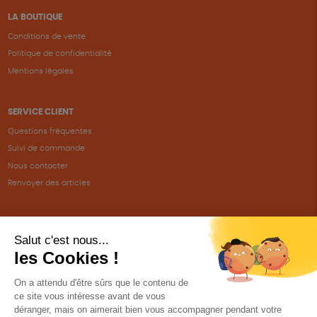
LA BOUTIQUE
Conditions de vente
Politique de confidentialité
Mentions légales
SERVICE CLIENT
Questions fréquentes
Suivi de commande
Nous contacter
Renvoyer des articles
SUIVEZ-NOUS