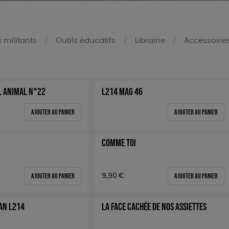
s militants
Outils éducatifs
Librairie
Accessoire
L ANIMAL N°22
L214 MAG 46
Mots clés
Oeko-Tex
Ajouter au panier
Ajouter au panier
0 €
OEKO-Tex, PETA approuved 
100 €
COMME TOI
150 €
 200 €
Ajouter au panier
Ajouter au panier
9,90
€
 200€
GAN L214
LA FACE CACHÉE DE NOS ASSIETTES