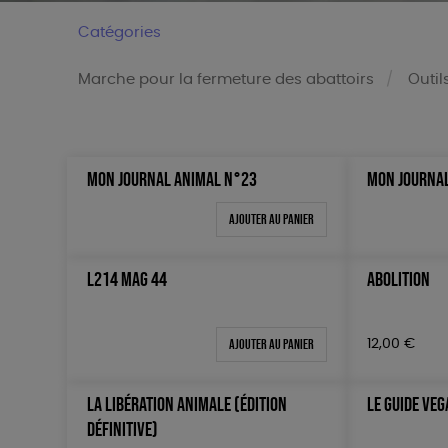
Catégories
Marche pour la fermeture des abattoirs
Outil
MON JOURNAL ANIMAL N°23
MON JOURNA
Trier par
Prix
Par défaut
Tous
Ajouter au panier
Popularité
0 € - 5
Nouveauté
50 € - 
L214 MAG 44
ABOLITION
Prix : du - cher au + cher
100 € - 
Prix : du + cher au - cher
150 € -
Ajouter au panier
12,00
€
Disponibilité
Plus de
LA LIBÉRATION ANIMALE (ÉDITION
LE GUIDE VE
DÉFINITIVE)