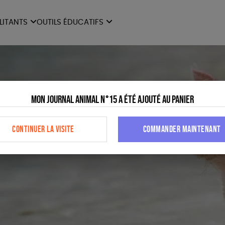
ILITANTS
OUTILS ÉDUCATIFS
ES
LIVRETS ÉDUCATIFS
ILITANTS
OUTILS ÉDUCATIFS
LIBR
POSTERS ÉDUCATIFS
MON JOURNAL ANIMAL
Mon journal animal n°15 a été ajouté au panier
AUTRES OUTILS
ÉDUCATIFS
CONTINUER LA VISITE
COMMANDER MAINTENANT