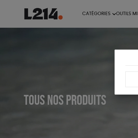
CATÉGORIES
OUTILS M
BROCHUR
MARCHE POUR LA
OUTILS M
CARTES
FERMETURE DES ABATTOIRS
L214 MAG
POSTERS
TRACTS
Tous nos produits