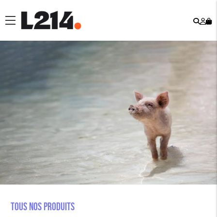
Rech
Mo
menu
co
Tous nos produits