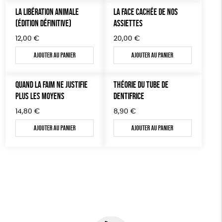
AUTRES OUTILS ÉDUCATIFS
LA LIBÉRATION ANIMALE
LA FACE CACHÉE DE NOS
(ÉDITION DÉFINITIVE)
ASSIETTES
LIVRETS ÉDUCATIFS
12,00
€
20,00
€
POSTERS ÉDUCATIFS
Ajouter au panier
Ajouter au panier
LIBRAIRIE
CUISINE / NUTRITION
QUAND LA FAIM NE JUSTIFIE
THÉORIE DU TUBE DE
BD / ILLUSTRÉS
PLUS LES MOYENS
DENTIFRICE
ESSAIS
14,80
€
8,90
€
Ajouter au panier
Ajouter au panier
ACCESSOIRES
BADGES
TOUT